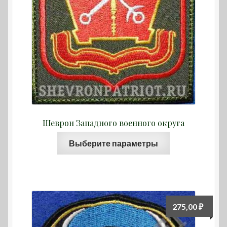
Шеврон Западного военного округа
Этот
Выберите параметры
товар
имеет
несколько
вариаций.
Опции
275,00
₽
можно
выбрать