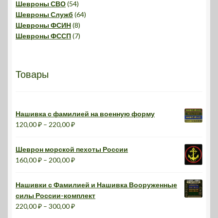
54
товара
Шевроны СВО
54
товара
64
Шевроны Служб
64
8
товара
Шевроны ФСИН
8
товаров
7
Шевроны ФССП
7
товаров
Товары
Нашивка с фамилией на военную форму
Диапазон
120,00
₽
–
220,00
₽
цен:
120,00 ₽
Шеврон морской пехоты России
–
Диапазон
160,00
₽
–
200,00
₽
220,00 ₽
цен:
160,00 ₽
Нашивки с Фамилией и Нашивка Вооруженные
–
силы России-комплект
200,00 ₽
Диапазон
220,00
₽
–
300,00
₽
цен: