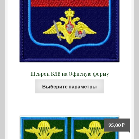
Шеврон ВДВ на Офисную форму
Этот
Выберите параметры
товар
имеет
несколько
вариаций.
Опции
95,00
₽
можно
выбрать