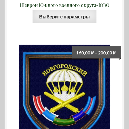
Шеврон Южного военного округа-ЮВО
Этот
Выберите параметры
товар
имеет
несколько
вариаций.
Опции
Диап
160,00
₽
–
200,00
₽
можно
цен:
выбрать
160,00
на
–
странице
200,00
товара.