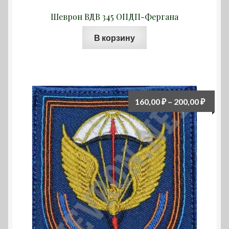
Шеврон ВДВ 345 ОПДП-Фергана
В корзину
Диап
160,00
₽
–
200,00
₽
цен:
160,00
–
200,00