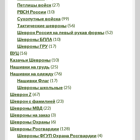
товаров
27
Петлицы войск
27
10
товаров
РВСН России
10
товаров
99
Сухопутные войска
99
товаров
56
Тактические шевроны
56
товаров
52
Шеврон Россия на левый рукав формы
52
10
товара
Шевроны БПЛА
10
17
товаров
Шевроны ГРУ
17
16
товаров
ВУЦ
16
товаров
10
Казачьи Шевроны
10
25
товаров
Нашивки на грудь
25
товаров
76
Нашивки на одежду
76
17
товаров
Нашивки Флаг
17
товаров
25
Шевроны школьные
25
67
товаров
Шеврон Z
67
товаров
23
Шеврон с фамилией
23
22
товара
Шевроны МВД
22
товара
3
Шевроны на заказ
3
товара
6
Шевроны Охраны
6
товаров
128
Шевроны Росгвардии
128
товаров
4
Шевроны ФГУП Охрана Росгвардии
4