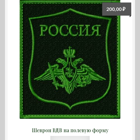
Опции
200,00
₽
можно
выбрать
на
странице
товара.
Шеврон ВДВ на полевую форму