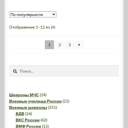
несколько
вариаций.
Опции
можно
Сортировка:
Отображение 1–12 из 26
выбрать
по
на
популярности
1
2
3
странице
товара.
Найти:
24
Шевроны МЧС
24
товара
21
Военные училища России
21
351
товар
Военные шевроны
351
26
товар
ВДВ
26
товаров
62
ВКС России
62
товара
15
ВМФ России
15