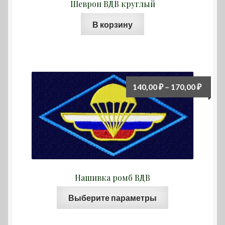
Шеврон ВДВ круглый
В корзину
Диап
140,00
₽
–
170,00
₽
цен:
140,00
–
170,00
Нашивка ромб ВДВ
Этот
Выберите параметры
товар
имеет