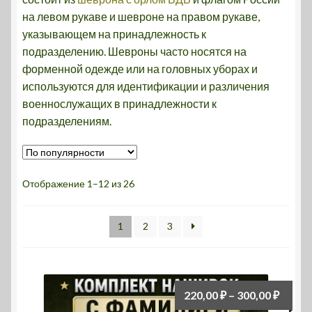
на левом рукаве и шевроне на правом рукаве,
Мой аккаунт
указывающем на принадлежность к
подразделению. Шевроны часто носятся на
Сроки обработки заказов и Политика
форменной одежде или на головных уборах и
конфиденциальности
используются для идентификации и различения
военнослужащих в принадлежности к
Шеврон на заказ
подразделениям.
Шевроны на липучке купить по низкой цене в
ШевронПатриот
Сортировка:
Отображение 1–12 из 26
по
О Нас
популярности
1
2
3
Диап
220,00
₽
–
300,00
₽
цен: