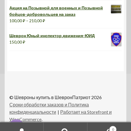
220,00 ₽
Акция на Позывной для военных и Позывной
–
бойцов-добровольцев на заказ
300,00 ₽
Диапазон
100,00
₽
–
210,00
₽
цен:
100,00 ₽
Шеврон Юный инспектор движения-ЮИД
–
150,00
₽
210,00 ₽
© Шевроны купить в ШевронПатриот 2026
Сроки обработки заказов и Политика
конфиденциальности
Работает на Storefront и
WooCommerce
.
0