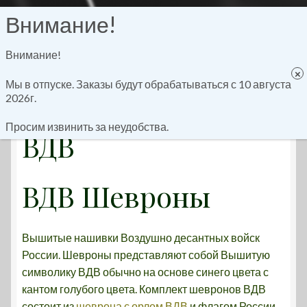
Перейти
Перейти
Меню
к
к
Внимание!
навигации
содержимому
Главная
Мы в отпуске. Заказы будут обрабатываться с 10 августа
2026г.
Главная
Военные шевроны
ВДВ
Track Your Order
Просим извинить за неудобства.
ВДВ
Оформление заказа
Шевроны на заказ
ВДВ Шевроны
Информация
Вышитые нашивки Воздушно десантных войск
Акции
России. Шевроны представляют собой Вышитую
символику ВДВ обычно на основе синего цвета с
Корзина
кантом голубого цвета. Комплект шевронов ВДВ
состоит из
шеврона с орлом ВДВ
и флагом России